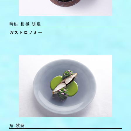
時鮭 柑橘 胡瓜
ガストロノミー
鰆 紫蘇