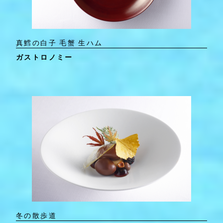
真鱈の白子 毛蟹 生ハム
ガストロノミー
冬の散歩道